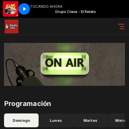
TOCANDO AHORA
l Relato
Grupo Clase - El Relato
Programación
Domingo
Lunes
Martes
Miérco