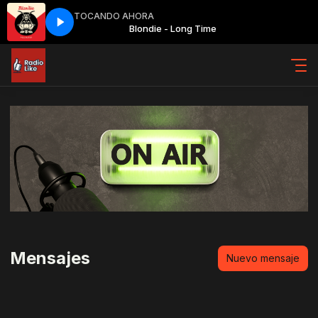
TOCANDO AHORA
Long Time
Blondie - Long Time
Mensajes
Nuevo mensaje